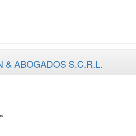
s
 & ABOGADOS S.C.R.L.
os