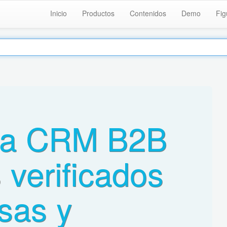
Inicio
Productos
Contenidos
Demo
Fig
ma CRM B2B
 verificados
sas y