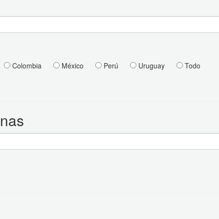
Colombia
México
Perú
Uruguay
Todo
inas