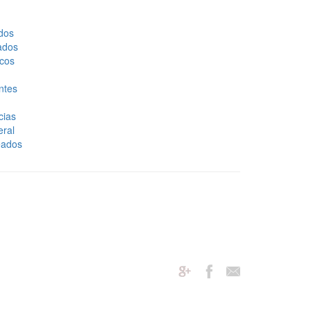
dos
ados
cos
ntes
cias
eral
eados