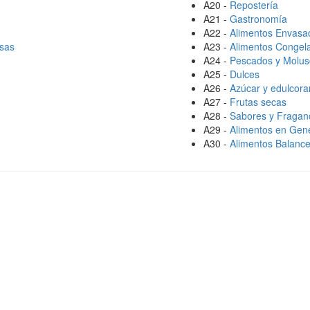
A20 -
Repostería
A21 -
Gastronomía
A22 -
Alimentos Envasa
lsas
A23 -
Alimentos Congel
A24 -
Pescados y Molus
A25 -
Dulces
A26 -
Azúcar y edulcora
A27 -
Frutas secas
A28 -
Sabores y Fragan
A29 -
Alimentos en Gen
A30 -
Alimentos Balanc