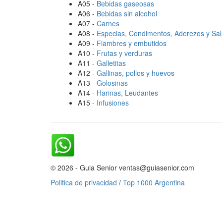
A05 -
Bebidas gaseosas
A06 -
Bebidas sin alcohol
A07 -
Carnes
A08 -
Especias, Condimentos, Aderezos y Sa
A09 -
Fiambres y embutidos
A10 -
Frutas y verduras
A11 -
Galletitas
A12 -
Gallinas, pollos y huevos
A13 -
Golosinas
A14 -
Harinas, Leudantes
A15 -
Infusiones
© 2026 - Guia Senior ventas@guiasenior.com
Politica de privacidad
/
Top 1000 Argentina