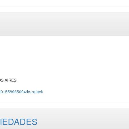
OS AIRES
901558965094/lo-rafael/
PIEDADES