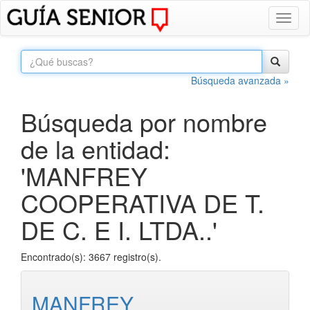
Toggl
naviga
Búsqueda avanzada »
Búsqueda por nombre
de la entidad:
'MANFREY
COOPERATIVA DE T.
DE C. E I. LTDA..'
Encontrado(s): 3667 registro(s).
MANFREY