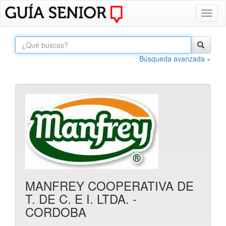
Toggl
naviga
Búsqueda avanzada »
MANFREY COOPERATIVA DE
T. DE C. E I. LTDA. -
CORDOBA