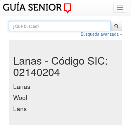
Toggl
naviga
Búsqueda avanzada »
Lanas - Código SIC:
02140204
Lanas
Wool
Lãns