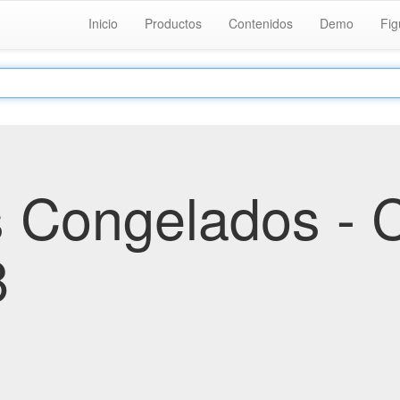
Inicio
Productos
Contenidos
Demo
Fig
s Congelados - 
8