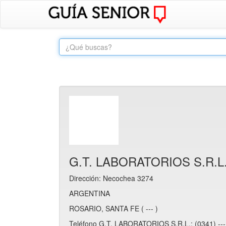
G.T. LABORATORIOS S.R.L
Dirección: Necochea 3274
ARGENTINA
ROSARIO, SANTA FE ( --- )
Teléfono G.T. LABORATORIOS S.R.L.: (0341) --