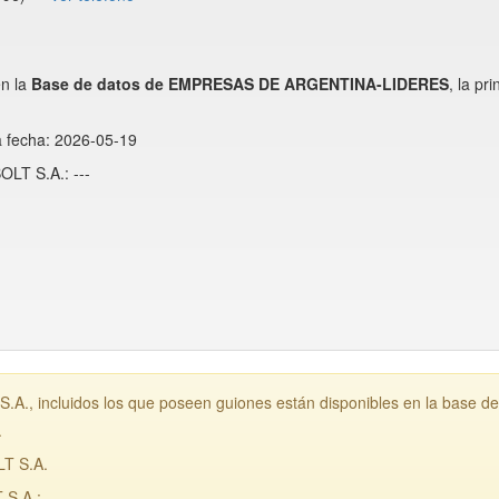
n la
Base de datos de EMPRESAS DE ARGENTINA-LIDERES
, la p
a fecha: 2026-05-19
LT S.A.: ---
, incluidos los que poseen guiones están disponibles en la base d
.
T S.A.
.A.: ---