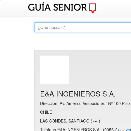
E&A INGENIEROS S.A.
Dirección: Av. Américo Vespucio Sur Nº 100 Piso
CHILE
LAS CONDES, SANTIAGO ( --- )
Teléfono E&A INGENIEROS S.A.: (0056-2) ---
ve