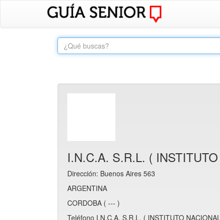
I.N.C.A. S.R.L. ( INSTIT
Dirección: Buenos Aires 563
ARGENTINA
CORDOBA ( --- )
Teléfono I.N.C.A. S.R.L. ( INSTITUTO NACION