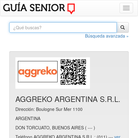
Toggl
naviga
Búsqueda avanzada »
AGGREKO ARGENTINA S.R.L.
Dirección: Boulogne Sur Mer 1100
ARGENTINA
DON TORCUATO, BUENOS AIRES ( --- )
Teléfono AGGREKO ARGENTINA S.R.L.: (011) ---
ver