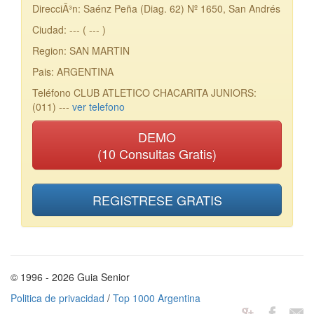
DirecciÃ³n: Saénz Peña (Diag. 62) Nº 1650, San Andrés
Ciudad: --- ( --- )
Region: SAN MARTIN
Pais: ARGENTINA
Teléfono CLUB ATLETICO CHACARITA JUNIORS:
(011) ---
ver telefono
DEMO
(10 Consultas Gratis)
REGISTRESE GRATIS
© 1996 - 2026 Guia Senior
Politica de privacidad
/
Top 1000 Argentina