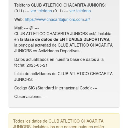
Teléfono CLUB ATLETICO CHACARITA JUNIORS:
(011) ---
ver telefono
(011) ---
ver telefono
Web:
https://www.chacaritajuniors.com.ar/
Mail: --- @ ---
CLUB ATLETICO CHACARITA JUNIORS está incluida
en la
Base de datos de ENTIDADES DEPORTIVAS
,
la principal actividad de CLUB ATLETICO CHACARITA
JUNIORS es Actividades Deportivas.
Datos actualizados en nuestra base de datos a la
fecha: 2025-05-21
Inicio de actividades de CLUB ATLETICO CHACARITA
JUNIORS: ---
Codigo SIC (Standard Internacional Code): ---
Observaciones: ---
Todos los datos de CLUB ATLETICO CHACARITA
JUNIORS, incluidos los que poseen guiones están