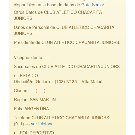
disponibles en la base de datos de
Guía Senior
.
Otros Datos de CLUB ATLETICO CHACARITA
JUNIORS
Datos de Personal de CLUB ATLETICO CHACARITA
JUNIORS
Presidente de CLUB ATLETICO CHACARITA JUNIORS:
---
Vicepresidente: ---
Sucursales de CLUB ATLETICO CHACARITA JUNIORS
ESTADIO
DirecciÃ³n: Gutierrez (103) Nº 351, Villa Maipú
Ciudad: --- ( --- )
Region: SAN MARTIN
Pais: ARGENTINA
Teléfono CLUB ATLETICO CHACARITA JUNIORS:
(011) ---
ver telefono
POLIDEPORTIVO