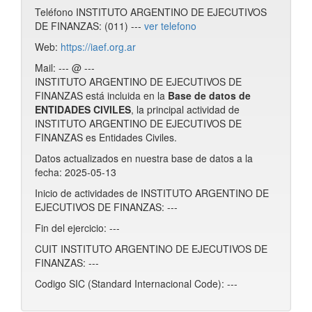
Teléfono INSTITUTO ARGENTINO DE EJECUTIVOS
DE FINANZAS: (011) ---
ver telefono
Web:
https://iaef.org.ar
Mail: --- @ ---
INSTITUTO ARGENTINO DE EJECUTIVOS DE
FINANZAS está incluida en la
Base de datos de
ENTIDADES CIVILES
, la principal actividad de
INSTITUTO ARGENTINO DE EJECUTIVOS DE
FINANZAS es Entidades Civiles.
Datos actualizados en nuestra base de datos a la
fecha: 2025-05-13
Inicio de actividades de INSTITUTO ARGENTINO DE
EJECUTIVOS DE FINANZAS: ---
Fin del ejercicio: ---
CUIT INSTITUTO ARGENTINO DE EJECUTIVOS DE
FINANZAS: ---
Codigo SIC (Standard Internacional Code): ---