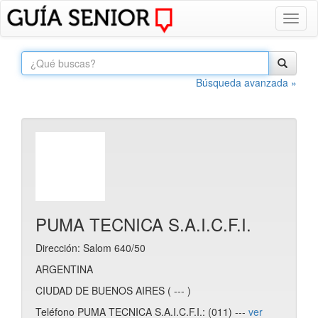
Toggl
naviga
Búsqueda avanzada »
PUMA TECNICA S.A.I.C.F.I.
Dirección: Salom 640/50
ARGENTINA
CIUDAD DE BUENOS AIRES ( --- )
Teléfono PUMA TECNICA S.A.I.C.F.I.: (011) ---
ver