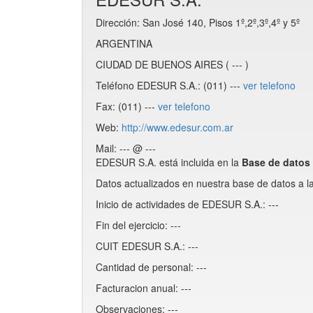
Dirección: San José 140, Pisos 1º,2º,3º,4º y 5º
ARGENTINA
CIUDAD DE BUENOS AIRES ( --- )
Teléfono EDESUR S.A.: (011) ---
ver telefono
Fax: (011) ---
ver telefono
Web:
http://www.edesur.com.ar
Mail: --- @ ---
EDESUR S.A. está incluida en la
Base de dato
Datos actualizados en nuestra base de datos a l
Inicio de actividades de EDESUR S.A.: ---
Fin del ejercicio: ---
CUIT EDESUR S.A.: ---
Cantidad de personal: ---
Facturacion anual: ---
Observaciones: ---