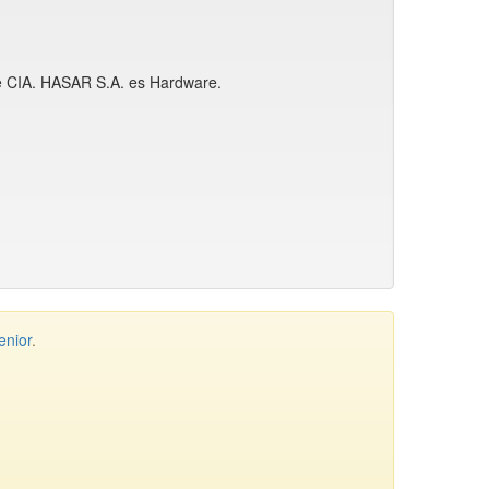
 de CIA. HASAR S.A. es Hardware.
enior
.