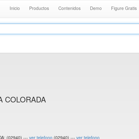
Inicio
Productos
Contenidos
Demo
Figure Gratis
RA COLORADA
: (02940) ---
ver telefono
(02940) ---
ver telefono