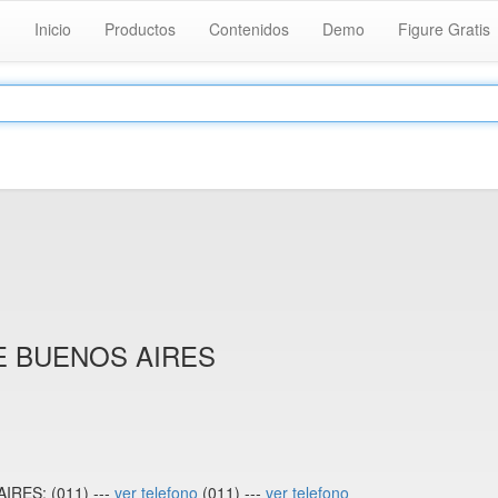
Inicio
Productos
Contenidos
Demo
Figure Gratis
E BUENOS AIRES
RES: (011) ---
ver telefono
(011) ---
ver telefono