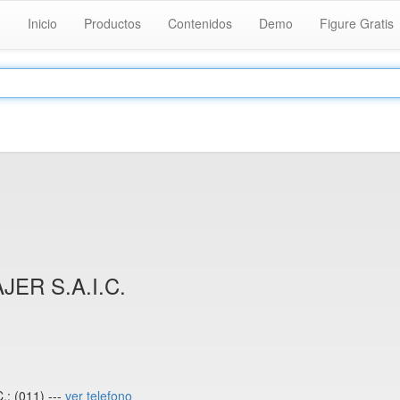
Inicio
Productos
Contenidos
Demo
Figure Gratis
ER S.A.I.C.
: (011) ---
ver telefono