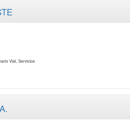
STE
o Vial, Servicios
A.