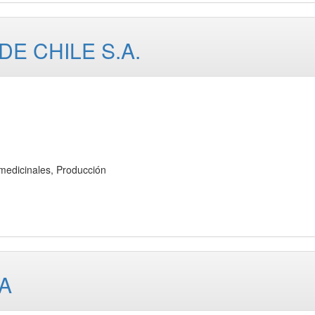
E CHILE S.A.
edicinales, Producción
A