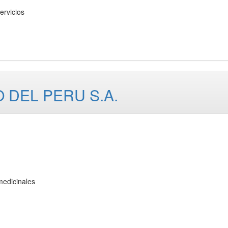
rvicios
 DEL PERU S.A.
edicinales