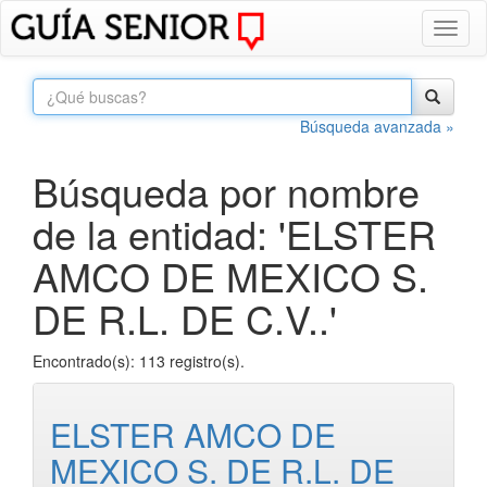
Toggl
naviga
Búsqueda avanzada »
Búsqueda por nombre
de la entidad: 'ELSTER
AMCO DE MEXICO S.
DE R.L. DE C.V..'
Encontrado(s): 113 registro(s).
ELSTER AMCO DE
MEXICO S. DE R.L. DE