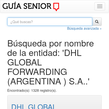
Toggl
naviga
Búsqueda avanzada »
Búsqueda por nombre
de la entidad: 'DHL
GLOBAL
FORWARDING
(ARGENTINA ) S.A..'
Encontrado(s): 1328 registro(s).
DHL GLOBAL