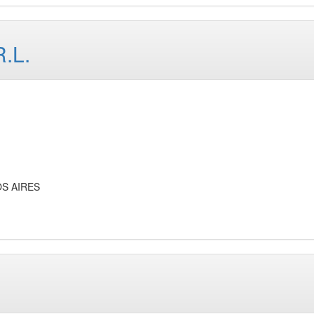
.L.
OS AIRES