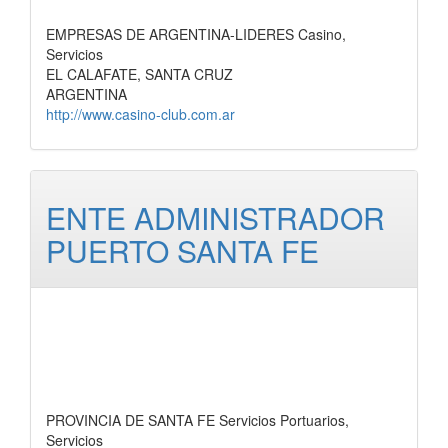
EMPRESAS DE ARGENTINA-LIDERES Casino,
Servicios
EL CALAFATE, SANTA CRUZ
ARGENTINA
http://www.casino-club.com.ar
ENTE ADMINISTRADOR
PUERTO SANTA FE
PROVINCIA DE SANTA FE Servicios Portuarios,
Servicios