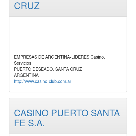
CRUZ
EMPRESAS DE ARGENTINA-LIDERES Casino,
Servicios
PUERTO DESEADO, SANTA CRUZ
ARGENTINA
http://www.casino-club.com.ar
CASINO PUERTO SANTA
FE S.A.