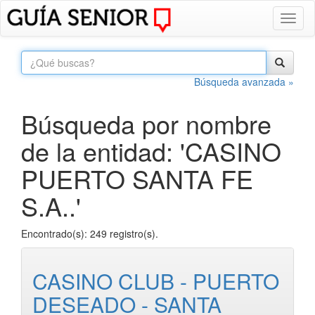
Toggl
naviga
Búsqueda avanzada »
Búsqueda por nombre
de la entidad: 'CASINO
PUERTO SANTA FE
S.A..'
Encontrado(s): 249 registro(s).
CASINO CLUB - PUERTO
DESEADO - SANTA