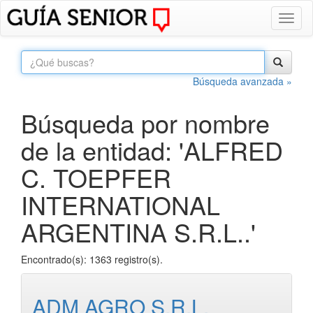
Toggl
naviga
Búsqueda avanzada »
Búsqueda por nombre
de la entidad: 'ALFRED
C. TOEPFER
INTERNATIONAL
ARGENTINA S.R.L..'
Encontrado(s): 1363 registro(s).
ADM AGRO S.R.L.