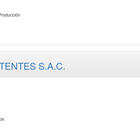
roducción
TENTES S.A.C.
os