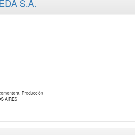
DA S.A.
ementera, Producción
OS AIRES