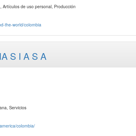
rtículos de uso personal, Producción
nd-the-world/colombia
 S I A S A
a, Servicios
_america/colombia/