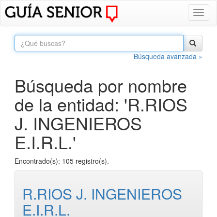
Toggl
naviga
Búsqueda avanzada »
Búsqueda por nombre
de la entidad: 'R.RIOS
J. INGENIEROS
E.I.R.L.'
Encontrado(s): 105 registro(s).
R.RIOS J. INGENIEROS
E.I.R.L.