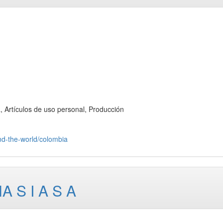
rtículos de uso personal, Producción
nd-the-world/colombia
 S I A S A