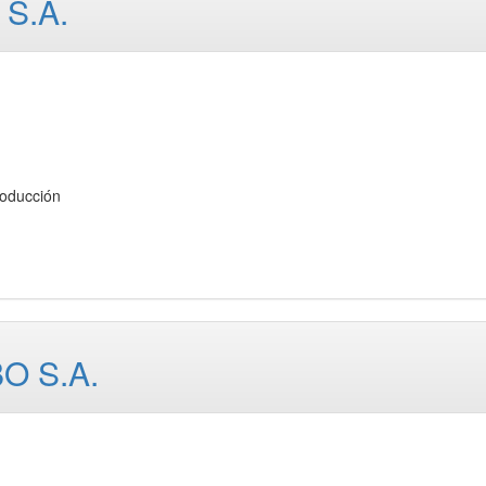
S.A.
oducción
 S.A.