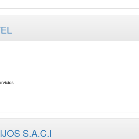
TEL
vicios
JOS S.A.C.I