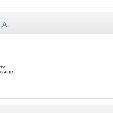
.A.
cios
OS AIRES