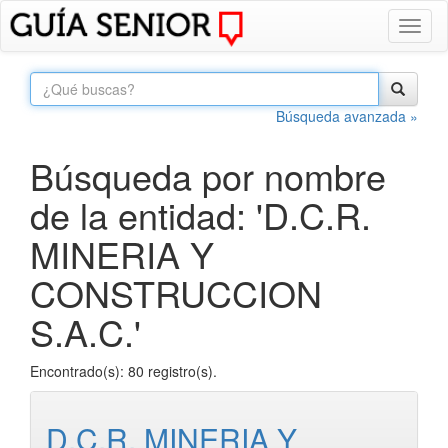
Toggl
naviga
Búsqueda avanzada »
Búsqueda por nombre
de la entidad: 'D.C.R.
MINERIA Y
CONSTRUCCION
S.A.C.'
Encontrado(s): 80 registro(s).
D.C.R. MINERIA Y