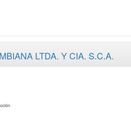
BIANA LTDA. Y CIA. S.C.A.
cción